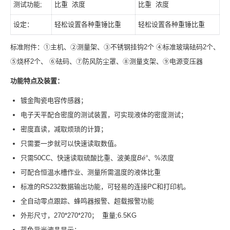
测试功能;
比重 浓度
比重 浓度
设定：
轻松设置各种重锤比重
轻松设置各种重锤比重
标准附件：①主机、②测量架、③不锈钢挂钩2个 ④标准玻璃砝码2个、
⑤烧杯2个、 ⑥砝码、⑦防风防尘罩、⑧测量支架、⑨电源变压器
功能特点及装置：
镀金陶瓷电容传感器；
电子天平配合密度的测试装置，可实现液体的密度测试；
密度直读，减取烦琐的计算；
只需要一步就可以快速读取数值。
只需50CC、快速读取硫酸比重、波美度
B
é°
、%浓度
可配合恒温水槽作业、测量所需温度的液体比重
标准的RS232数据输出功能，可轻易的连接PC和打印机。
全自动零点跟踪、蜂鸣器报警、超载报警功能
外形尺寸，270*270*270； 重量;6.5KG
蓝色背光液晶显示；