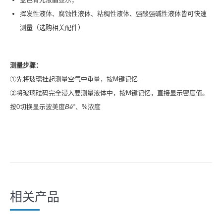
挥发性液体、腐蚀性液体、粘稠性液体、强酸强碱性液体皆可快速
测量（选购相关配件）
测量步骤：
①先将玻璃挂起测量空气中重量，按M键记忆.
②将玻璃砝码完全浸入要测量液体中，按M键记忆，直接显示密度值。
按0切换显示波美度
B
é°
、%浓度
相关产品