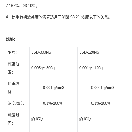
77.67%、93.19%。
4、比重转换波美度的演算适用于硫酸 93.2%浓度以下的关系。.
规格：
型号：
LSD-300NS
LSD-120NS
秤重范
0.005g~ 300g
0.001g~ 120g
围：
比重精
0.001 g/cm3
0.0001 g/cm3
度：
浓度精度;
0.1%-100%
0.1%-100%
测量时
约10秒
约10秒
间：