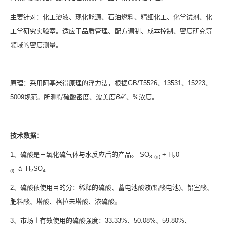
主要针对：化工溶液、现化能源、石油燃料、精细化工、化学试剂、化
工学研究实验室。适应于品质管理、配方调制、成本控制、密度研究等
领域的密度测量。
原理：采用阿基米得原理的浮力法，根据GB/T5526、13531、15223、
5009规范。所测得硫酸密度、波美度
B
é°
、%浓度。
技术数据：
1、硫酸是三氧化硫气体与水反应后的产品。 SO
+ H
0
3
(g)
2
à H
SO
(l)
2
4
2、硫酸依使用目的分：稀释的硫酸、蓄电池酸液(铅酸电池)、铅室酸、
肥料酸、塔酸、格拉未塔酸、浓硫酸。
3、市场上有效使用的硫酸强度：33.33%、50.08%、59.80%、